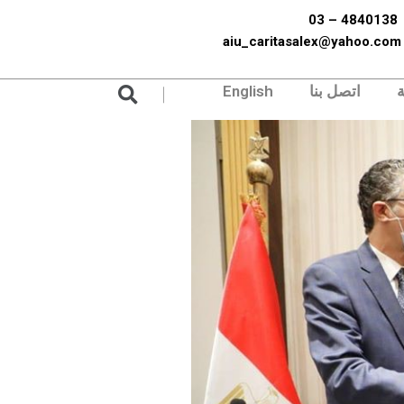
4840138 – 03
aiu_caritasalex@yahoo.com
Search
ة
اتصل بنا
English