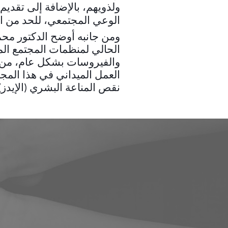
ولذويهم، بالإضافة إلى تقديم
الوعي المجتمعي، للحد من ا
ومن جانبه أوضح الدكتور محم
الحالي لمنظمات المجتمع الم
والفيروسات بشكل عام، من خل
العمل الميداني في هذا المج
نقص المناعة البشري (الإيدز) بح