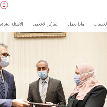
M
o
b
i
l
e
لخدمات
ماذا نعمل
المركز الاعلامى
الأسئلة الشائع
-
a
l
t