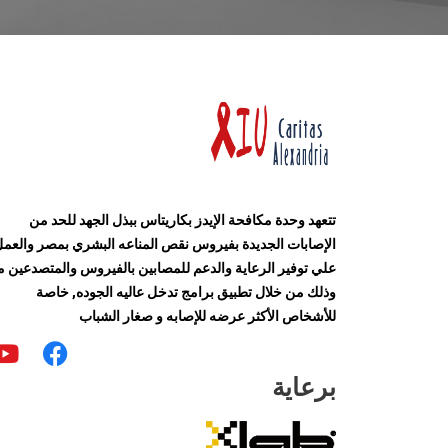
تتعهد وحدة مكافحة الإيدز بكاريتاس ببذل الجهد للحد من
الإصابات الجديدة بفيروس نقص المناعه البشري بمصر والعم
علي توفير الرعاية والدعم للمصابين بالفيروس والمتصدعين م
وذلك من خلال تطبيق برامج تدخل عاليه الجوده, خاصة
للأشخاص الأكثر عرضه للإصابه و صغار الشباب
Y
F
o
a
برعاية
u
c
t
e
u
b