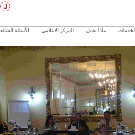
M
o
b
i
l
e
لخدمات
ماذا نعمل
المركز الاعلامى
الأسئلة الشائع
-
a
l
t