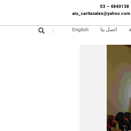
4840138 – 03
aiu_caritasalex@yahoo.com
Search
ة
اتصل بنا
English