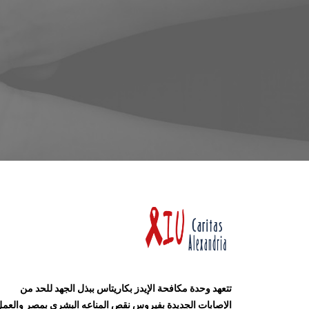
تتعهد وحدة مكافحة الإيدز بكاريتاس ببذل الجهد للحد من
الإصابات الجديدة بفيروس نقص المناعه البشري بمصر والعم