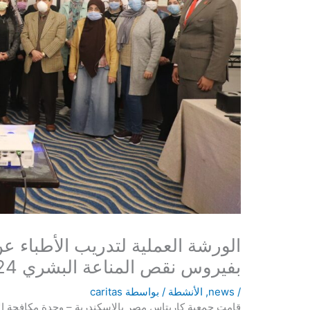
الورشة العملية لتدريب الأطباء عن
بفيروس نقص المناعة البشري 24-25 / 2 / 2021
/
news
,
الأنشطة
/ بواسطة
caritas
قامت جمعية كاريتاس مصر بالإسكندرية – وحدة مكافحة الإي