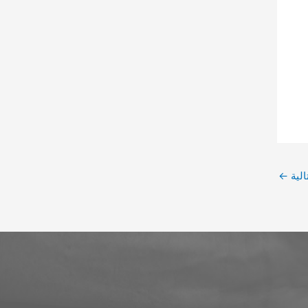
الية
←