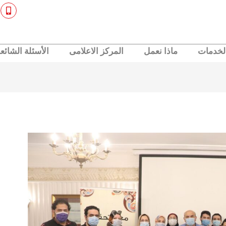
M
o
b
i
l
e
لخدمات
ماذا نعمل
المركز الاعلامى
الأسئلة الشائع
-
a
l
t