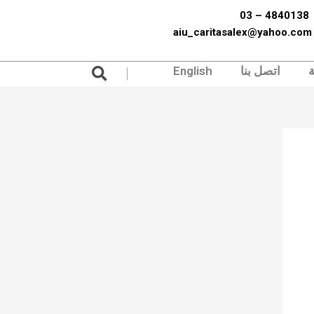
4840138 – 03
aiu_caritasalex@yahoo.com
Search
ة
اتصل بنا
English